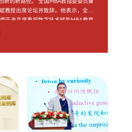
路径。 全国MBA教指委委员兼
斌教授出席论坛并致辞。他表示，全国
指委历来高度重视数字技术赋能MBA教育
励并推动MBA教育主动拥抱技术创新。
科学系副教授陈晓荣受邀参加本次论坛
I增强的MBA课程嵌入式行动学习”为主题发
讲。陈晓荣老师梳理了自己二十年来的
发展，重点阐述了体验式学习、参与者
rticipant-Centered Learning）以及
练（Coach）的角色转变。 她剖析了
课程的核心痛点：定量课程缺乏合适案
课程缺少量化决策支持、软实力培养流
她