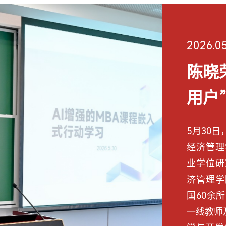
2026.0
陈晓
用户
教育
5月30
经济管理
业学位研
济管理学
国60余
一线教师