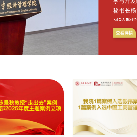
学与开发创新的新
秘书长杨
MBA教
变革，鼓
查看详情
我院管理
并以“A
表主旨演
教学理念
中心学习（Pa
教师作为教
自身主讲
例、定性
于表面。