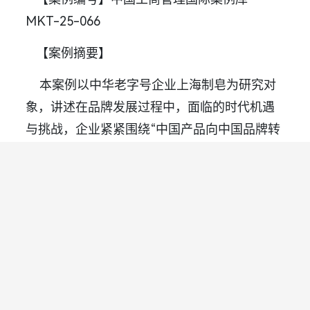
MKT-25-066
【案例摘要】
本案例以中华老字号企业上海制皂为研究对
象，讲述在品牌发展过程中，面临的时代机遇
与挑战，企业紧紧围绕“中国产品向中国品牌转
变”的发展理念，通过“传承超越匠心焕新守正
变革”12字方针，使得旗下的两个品牌蜂花檀香
皂、上海药皂双双入选中华老字号名录。在产
品传承与创新上，上海制皂坚守明星产品的核
心配方，不断优化产品功能；在品牌建设上，
上海制皂主动在销售渠道拓展、消费者群体沟
通、营销方式创新等多方面做出积极的尝试与
探索。从可持续发展角度来看，上海制皂已经