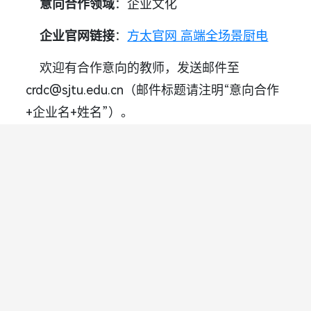
意向合作领域
：企业文化
企业官网链接
：
方太官网 高端全场景厨电
欢迎有合作意向的教师，发送邮件至
crdc@sjtu.edu.cn（邮件标题请注明“意向合作
+企业名+姓名”）。
联系地址：上海市华山路1954号
联系电话：86-21-62932825
邮箱：crdc@sjtu.edu.cn
邮编：200030
沪ICP备05052060号-1 Copyright 2022 © 上海交通大学安泰经济与管理学
院 版权所有